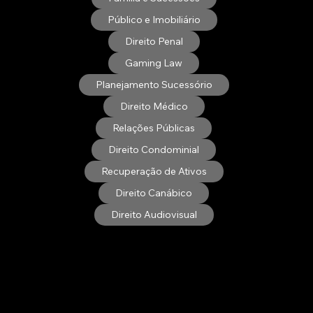
Público e Imobiliário
Direito Penal
Gaming Law
Planejamento Sucessório
Direito Médico
Relações Públicas
Direito Condominial
Recuperação de Ativos
Direito Canábico
Direito Audiovisual