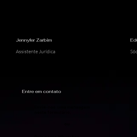
Jennyfer Zarbim
Ed
Assistente Jurídica
Sóc
Entre em contato
Envie-nos uma mensagem
neste formulário,
ou
Pelo nosso WhatsApp